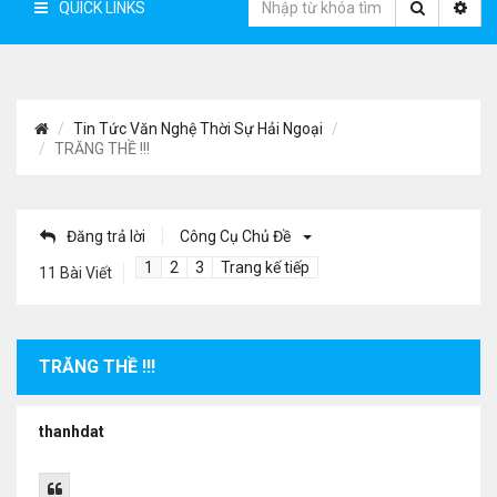
QUICK LINKS
Tin Tức Văn Nghệ Thời Sự Hải Ngoại
TRĂNG THỀ !!!
Đăng trả lời
Công Cụ Chủ Đề
1
2
3
Trang kế tiếp
11 Bài Viết
TRĂNG THỀ !!!
thanhdat