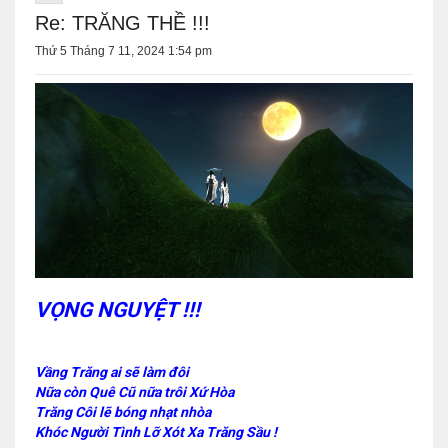
Re: TRĂNG THỀ !!!
Thứ 5 Tháng 7 11, 2024 1:54 pm
VỌNG NGUYỆT !!!
Vầng Trăng ai sẽ làm đôi
Nữa còn Quê Cũ nữa trôi Xứ Hòa
Trăng Côi lẽ bóng nhạt nhòa
Khóc Người Tình Lỡ Xót Xa Trăng Sầu !