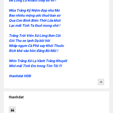
Để Lòng Lữ Khách thấy bơ vơ !
Mùa Trăng Kỹ Niệm đẹp như Mơ
Bao nhiêu mộng ước thuở ban sơ
Qua Cơn Binh Biến Thời Lữa khói
Lạc mất Tình Ta thuở mong chờ !
Trăng Trời Viễn Xứ Lòng Đơn Côi
Gió Thu se lạnh Dạ bồi hồi
Nhắp ngụm Cà Phê say Khói Thuốc
Rích khẻ vào hồn đắng Bờ Môi !
Nhìn Trăng Xứ Lạ Vành Trăng Khuyết
Nhớ mãi Tình Em trong Tim Tôi !!!
thanhdat HDĐ
thanhdat