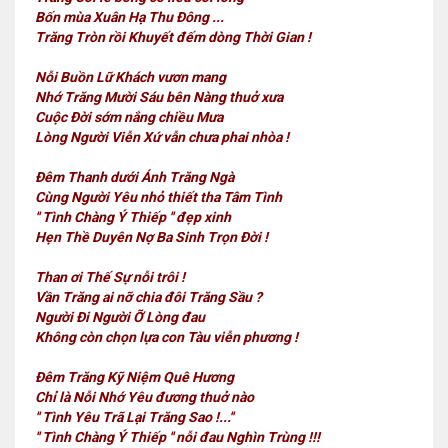
Bốn mùa Xuân Hạ Thu Đông ...
Trăng Tròn rồi Khuyết đếm dòng Thời Gian !
Nỗi Buồn Lữ Khách vươn mang
Nhớ Trăng Mười Sáu bên Nàng thuở xưa
Cuộc Đời sớm nắng chiều Mưa
Lòng Người Viễn Xứ vẫn chưa phai nhòa !
Đêm Thanh dưới Ánh Trăng Ngà
Cùng Người Yêu nhỏ thiết tha Tâm Tình
'' Tình Chàng Ý Thiếp '' đẹp xinh
Hẹn Thề Duyên Nợ Ba Sinh Trọn Đời !
Than ơi Thế Sự nỗi trôi !
Vần Trăng ai nỡ chia đôi Trăng Sầu ?
Người Đi Người Ỡ Lòng đau
Không còn chọn lựa con Tàu viễn phương !
Đêm Trăng Kỹ Niệm Quê Hương
Chỉ là Nỗi Nhớ Yêu đương thuở nào
'' Tình Yêu Trã Lại Trăng Sao !...''
'' Tình Chàng Ý Thiếp '' nỗi đau Nghìn Trùng !!!