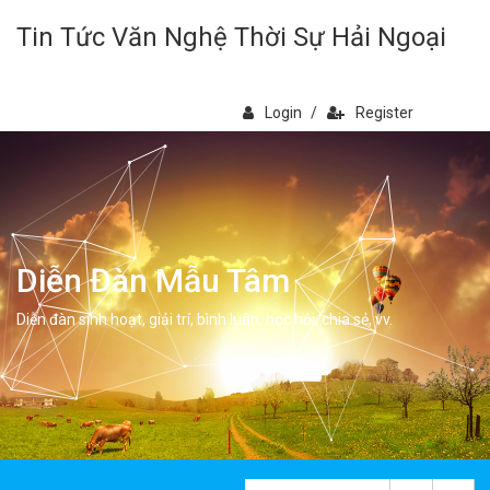
Tin Tức Văn Nghệ Thời Sự Hải Ngoại
Login
/
Register
Diễn Đàn Mẫu Tâm
Diễn đàn sinh hoạt, giải trí, bình luân, học hỏi, chia sẻ, vv.