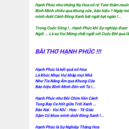
Hạnh Phúc như những Nụ Hoa nở rộ Tươi thắm muôn 
Bình Minh chiếu qua khung cửa , báo hiệu 1 Ngày mớ
mình dưới Cánh Đồng Xanh bát ngát bạt ngàn !...
Trong Cuộc Sống !...Hạnh Phúc khi Sự nghiệp được 
Ngôi ... Là sự Vui Mừng chất ngất với Cuộc Đời qua l
BÀI THƠ HẠNH PHÚC !!!
Hạnh Phúc là kết quả nở Hoa
Là Khúc Nhạc Vui khắp mọi Nhà
Như Tia Nắng Ấm qua Khung Cửa
Báo hiệu Bình Minh đến với Ta !...
Hạnh Phúc như Đôi Chim liền Cánh
Tung Bay Ca Hót giữa Trời Xanh ...
Đàn Nai - Voi Khỉ - Hưu - Tê Giác
Gặm Cỏ khoe mình dưới Đồng Xanh !...
Hạnh Phúc là Sự Nghiệp Thăng Hoa