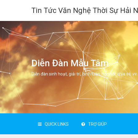
Tin Tức Văn Nghệ Thời Sự Hải 
Diễn Đàn Mẫu Tâm
Diễn đàn sinh hoạt, giải trí, bình luân, học hỏi, chia sẻ, vv.
QUICK LINKS
TRỢ GIÚP