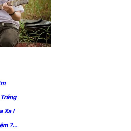
Em
 Trắng
 Xa !
ệm ?...