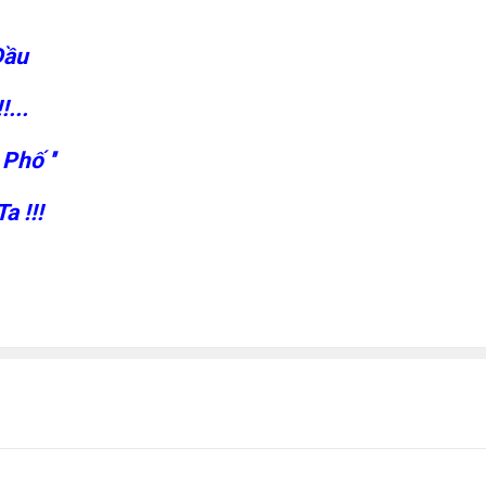
Đầu
...
Phố ''
a !!!