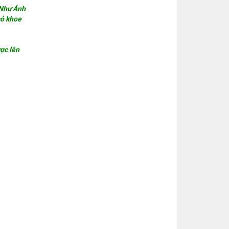
.Như Ánh
cỏ khoe
ợc lên