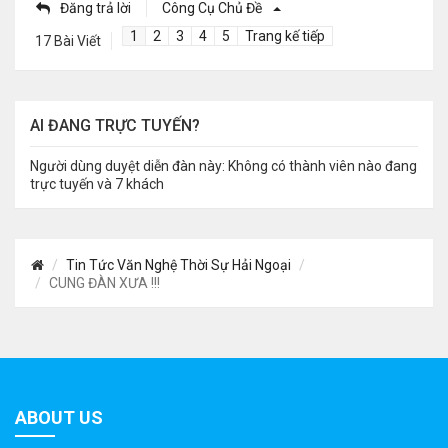
Đăng trả lời
Công Cụ Chủ Đề
1
2
3
4
5
Trang kế tiếp
17 Bài Viết
AI ĐANG TRỰC TUYẾN?
Người dùng duyệt diễn đàn này: Không có thành viên nào đang
trực tuyến và 7 khách
Tin Tức Văn Nghệ Thời Sự Hải Ngoại
CUNG ĐÀN XƯA !!!
ABOUT US