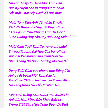
Nhớ ơn Thầy Cô ! Nhớ Mối Tình Đầu
Bao Kỷ Niệm còn in trong Tiềm Thức
Của một Thời Cắp Sách đã qua mau !
Mười Tám Tuổi Anh đệm Đàn Em Hát
Tình Ca Buồn của Nhạc Sĩ Phạm Duy
'' Trả Lại Em Yêu Khung Trời Đại Học ''
'' Con Đường Duy Tân Cây Dài Bóng Mát ...''
Mười Chín Tuổi Tình Ta trong thử thách
Em vào Trường Đại Học Cửa Văn Khoa
Anh hai Vai mang nặng gánh Sơn Hà !!!
Chín Tháng Đủ Quân Trường Mồ Hôi Đổ...
Dòng Thời Gian qua nhanh như Bóng Câu
Anh ra đi bỏ lại Mối Tình Đầu !!!
Vào Cuộc Chiến làm tròn câu Trung Hiếu
Nợ Tang Bồng Hồ Thỉ Chí Nam Nhi ...
Xếp Tình Riêng ! Em Nước Mắt Xuân Thì
Anh Lỗi Hẹn ! Dạo Đàn Khúc Biệt Ly
Trong Tiết Tấu ! Nốt Trầm Buồn Da Diết