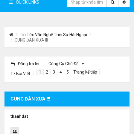
QUICK LINKS
Tin Tức Văn Nghệ Thời Sự Hải Ngoại
CUNG ĐÀN XƯA !!!
Đăng trả lời
Công Cụ Chủ Đề
1
2
3
4
5
Trang kế tiếp
17 Bài Viết
CUNG ĐÀN XƯA !!!
thanhdat