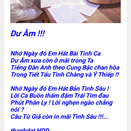
Dư Âm !!!
Nhớ Ngày đó Em Hát Bài Tình Ca
Dư Âm xưa còn ỡ mãi trong Ta
Tiếng Đàn Anh theo Cung Bậc chan hòa
Trong Tiết Tấu Tình Chàng và Ý Thiếp !!
Nhớ Ngày đó Em Hát Bản Tình Sầu !
Lời Ca Buồn thấm đậm Trái Tim đau
Phút Phân Ly ! Lời nghẹn ngào chẳng
nói ?
Câu Từ Giã còn in mãi Tình Sâu !!!...
thanhdat HDD