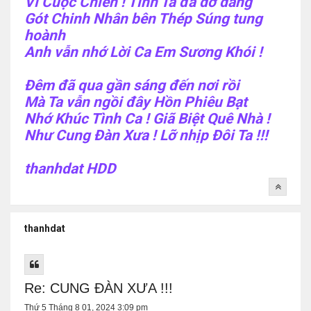
Vì Cuộc Chiến ! Tình Ta đã dở dang
Gót Chinh Nhân bên Thép Súng tung
hoành
Anh vẫn nhớ Lời Ca Em Sương Khói !
Đêm đã qua gần sáng đến nơi rồi
Mà Ta vẫn ngồi đây Hồn Phiêu Bạt
Nhớ Khúc Tình Ca ! Giã Biệt Quê Nhà !
Như Cung Đàn Xưa ! Lỡ nhịp Đôi Ta !!!
thanhdat HDD
thanhdat
Re: CUNG ĐÀN XƯA !!!
Thứ 5 Tháng 8 01, 2024 3:09 pm