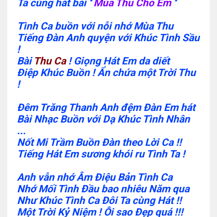
Ta cùng hát bài ''
Mùa Thu Cho Em
''
Tình Ca buồn với nỗi nhớ Mùa Thu
Tiếng Đàn Anh quyện với Khúc Tình Sầu
!
Bài
Thu Ca
! Giọng Hát Em da diết
Điệp Khúc Buồn ! Ẩn chứa một Trời Thu
!
Đêm Trăng Thanh Anh đệm Đàn Em hát
Bài Nhạc Buồn với Dạ Khúc Tình Nhân
...
Nốt Mi Trầm Buồn Đàn theo Lời Ca !!
Tiếng Hát Em sương khói ru Tình Ta !
Anh vẫn nhớ Âm Điệu Bản Tình Ca
Nhớ Mối Tình Đầu bao nhiêu Năm qua
Như Khúc Tình Ca Đôi Ta cùng Hát !!
Một Trời Kỷ Niệm ! Ôi sao Đẹp quá !!!