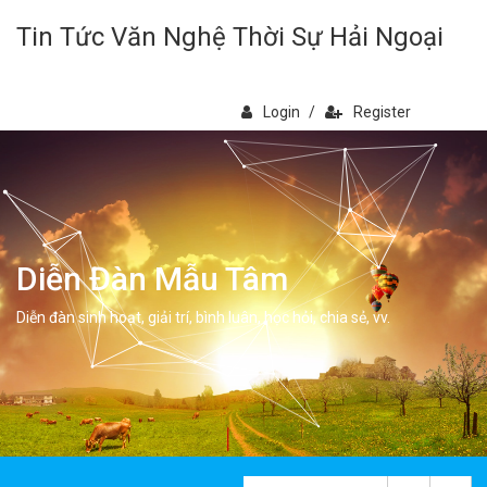
Tin Tức Văn Nghệ Thời Sự Hải Ngoại
Login
/
Register
Diễn Đàn Mẫu Tâm
Diễn đàn sinh hoạt, giải trí, bình luân, học hỏi, chia sẻ, vv.