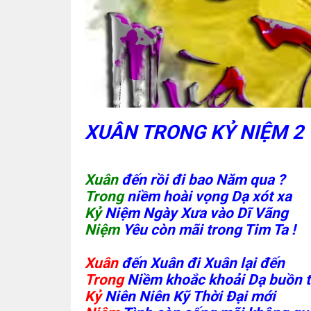
XUÂN TRONG KỶ NIỆM 2
Xuân
đến rồi đi bao Năm qua ?
Trong
niềm hoài vọng Dạ xót xa
Kỷ
Niệm Ngày Xưa vào Dĩ Vãng
Niệm
Yêu còn mãi trong Tim Ta !
Xuân
đến Xuân đi Xuân lại đến
Trong
Niềm khoắc khoải Dạ buồn 
Kỷ
Niên Niên Kỹ Thời Đại mới