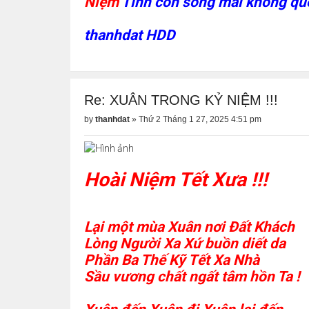
Niệm
Tình còn sống mãi không quê
thanhdat HDD
Re: XUÂN TRONG KỶ NIỆM !!!
by
thanhdat
»
Thứ 2 Tháng 1 27, 2025 4:51 pm
Hoài Niệm Tết Xưa !!!
Lại một mùa Xuân nơi Đất Khách
Lòng Người Xa Xứ buồn diết da
Phần Ba Thế Kỹ Tết Xa Nhà
Sầu vương chất ngất tâm hồn Ta !