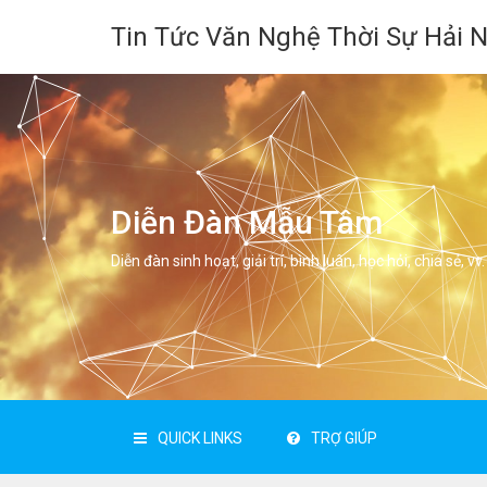
Tin Tức Văn Nghệ Thời Sự Hải 
Diễn Đàn Mẫu Tâm
Diễn đàn sinh hoạt, giải trí, bình luân, học hỏi, chia sẻ, vv.
QUICK LINKS
TRỢ GIÚP