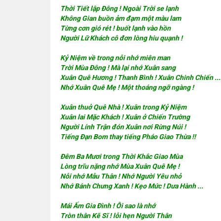
Thời Tiết lập Đông ! Ngoài Trời se lạnh
Không Gian buồn ảm đạm một màu lam
Từng cơn gió rét ! buốt lạnh vào hồn
Người Lữ Khách cô đơn lòng hiu quạnh !
Kỷ Niệm về trong nỗi nhớ miên man
Trời Mùa Đông ! Mà lại nhớ Xuân sang
Xuân Quê Hương ! Thanh Bình ! Xuân Chinh Chiến ...
Nhớ Xuân Quê Mẹ ! Một thoáng ngỡ ngàng !
Xuân thuở Quê Nhà ! Xuân trong Kỷ Niệm
Xuân lai Mặc Khách ! Xuân ở Chiến Trường
Người Lính Trận đón Xuân nơi Rừng Núi !
Tiếng Đạn Bom thay tiếng Pháo Giao Thừa !!
Đêm Ba Mươi trong Thời Khắc Giao Mùa
Lòng trĩu nặng nhớ Mùa Xuân Quê Mẹ !
Nỗi nhớ Mẫu Thân ! Nhớ Người Yêu nhỏ
Nhớ Bánh Chưng Xanh ! Kẹo Mức ! Dưa Hành ...
Mái Ấm Gia Đình ! Ôi sao là nhớ
Tròn thân Kẽ Sĩ ! lỗi hẹn Người Thân