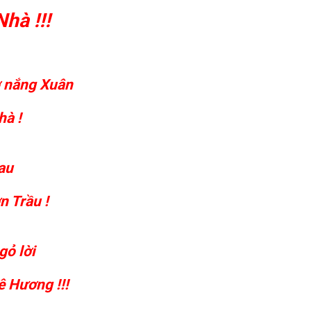
hà !!!
ờ nắng Xuân
hà !
au
 Trầu !
gỏ lời
 Hương !!!