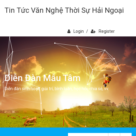
Tin Tức Văn Nghệ Thời Sự Hải Ngoại
Login
/
Register
Diễn Đàn Mẫu Tâm
Diễn đàn sinh hoạt, giải trí, bình luân, học hỏi, chia sẻ, vv.