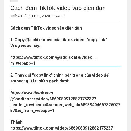
Cách đem TikTok video vào diễn đàn
Thứ 4 Tháng 11 11, 2020 11:44 am
Cách đem TikTok video vào diễn đàn
1. Copy địa chỉ embed của tiktok video: "copy link"
Ví dụ video này:
https://www.tiktok.com/@addisonre/video ...
m_webapp=1
2. Thay đổi "copy link" chính bên trong của video để
embed: giữ lại phần gạch dưới:
https://www.tiktok.com
/@addisonre/
video/6869080912882175237
?
sender_device=pc&sender_web_id=68939404667826027
57&is_from_webapp=1
Thành:
https://www.tiktok.com/video/6869080912882175237