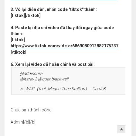
3. Vô lại diễn đàn, nhấn code "tiktok" thành:
[tiktok][/tiktok]
4. Paste lại địa chỉ video đã thay đổi ngay giữa code
thành:
[tiktok]
https://www.tiktok.com/vide.o/6869080912882175237
[/tiktok]
6. Xem lại video đã hoàn chỉnh và post bài.
@addisonre
@itsray.2 @quenblackwell
♬ WAP（feat. Megan Thee Stallion） - Cardi B
Chúc bạn thành công.
Admin[/b][/b]