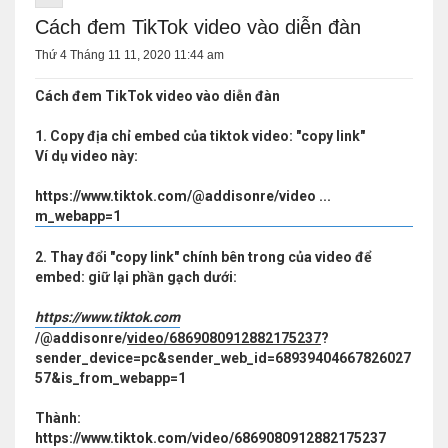
Cách đem TikTok video vào diễn đàn
Thứ 4 Tháng 11 11, 2020 11:44 am
Cách đem TikTok video vào diễn đàn
1. Copy địa chỉ embed của tiktok video: "copy link"
Ví dụ video này:
https://www.tiktok.com/@addisonre/video ...
m_webapp=1
2. Thay đổi "copy link" chính bên trong của video để
embed: giữ lại phần gạch dưới:
https://www.tiktok.com
/@addisonre/
video/6869080912882175237
?
sender_device=pc&sender_web_id=68939404667826027
57&is_from_webapp=1
Thành:
https://www.tiktok.com/video/6869080912882175237