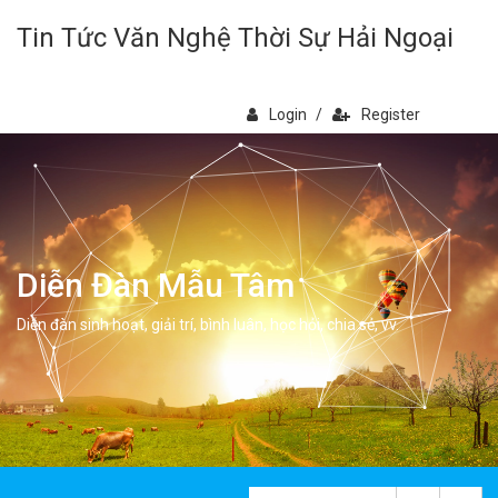
Tin Tức Văn Nghệ Thời Sự Hải Ngoại
Login
/
Register
Diễn Đàn Mẫu Tâm
Diễn đàn sinh hoạt, giải trí, bình luân, học hỏi, chia sẻ, vv.