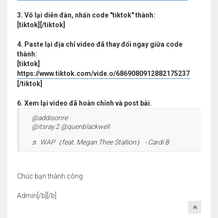
3. Vô lại diễn đàn, nhấn code "tiktok" thành:
[tiktok][/tiktok]
4. Paste lại địa chỉ video đã thay đổi ngay giữa code
thành:
[tiktok]
https://www.tiktok.com/vide.o/6869080912882175237
[/tiktok]
6. Xem lại video đã hoàn chỉnh và post bài.
@addisonre
@itsray.2 @quenblackwell
♬ WAP（feat. Megan Thee Stallion） - Cardi B
Chúc bạn thành công.
Admin[/b][/b]