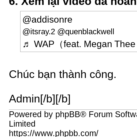
6. Xem lại video đã hoàn
@addisonre
@itsray.2 @quenblackwell
♬ WAP（feat. Megan Thee S
Chúc bạn thành công.
Admin[/b][/b]
Powered by phpBB® Forum Softw
Limited
https://www.phpbb.com/