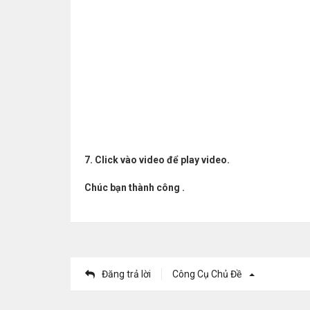
7. Click vào video để play video.
Chúc bạn thành công .
Đăng trả lời
Công Cụ Chủ Đề