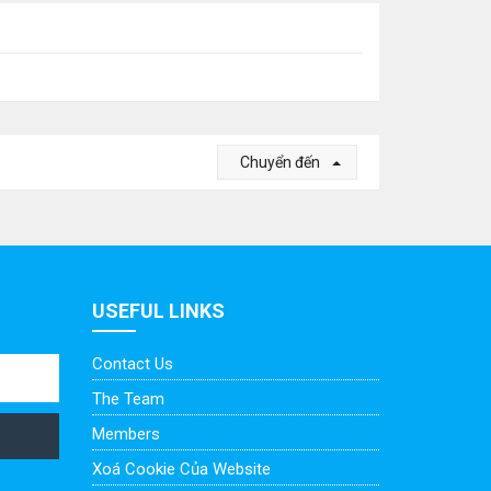
Chuyển đến
USEFUL LINKS
Contact Us
The Team
Members
Xoá Cookie Của Website