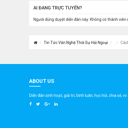
AI ĐANG TRỰC TUYẾN?
Người dùng duyệt diễn đàn này: Không có thành viên 
Tin Tức Văn Nghệ Thời Sự Hải Ngoại
Các
ABOUT US
Diễn đàn sinh hoạt, giải trí, bình luân, học hỏi, chia sẻ, vv.