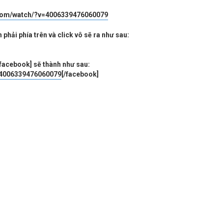
.com/watch/?v=4006339476060079
 phải phía trên và click vô sẽ ra như sau:
/facebook] sẽ thành như sau:
=4006339476060079
[/facebook]