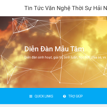
Tin Tức Văn Nghệ Thời Sự Hải 
Diễn Đàn Mẫu Tâm
Diễn đàn sinh hoạt, giải trí, bình luân, học hỏi, chia sẻ, vv.
QUICK LINKS
TRỢ GIÚP