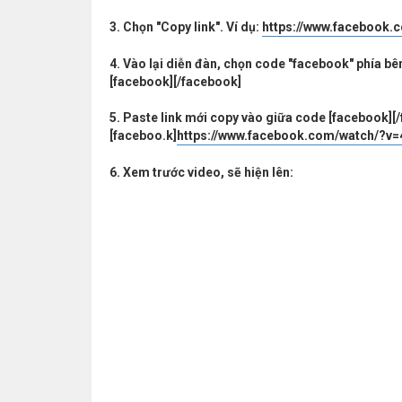
3. Chọn "Copy link". Ví dụ:
https://www.facebook
4. Vào lại diễn đàn, chọn code "facebook" phía bên
[facebook][/facebook]
5. Paste link mới copy vào giữa code [facebook][
[faceboo.k]
https://www.facebook.com/watch/?v
6. Xem trước video, sẽ hiện lên: