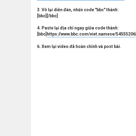
3. Vô lại diễn đàn, nhấn code "bbc" thành:
[bbc][/bbc]
4. Paste lại địa chỉ ngay giữa code thành:
[bbc]
https://www.bbc.com/viet.namese/54555206
6. Xem lại video đã hoàn chỉnh và post bài.