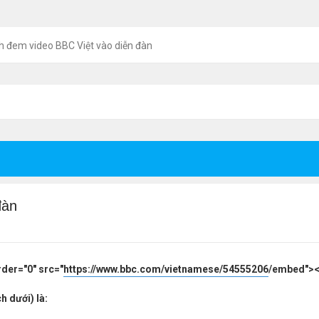
h đem video BBC Việt vào diễn đàn
đàn
rder="0" src="
https://www.bbc.com/vietnamese/54555206
/embed"><
h dưới) là: