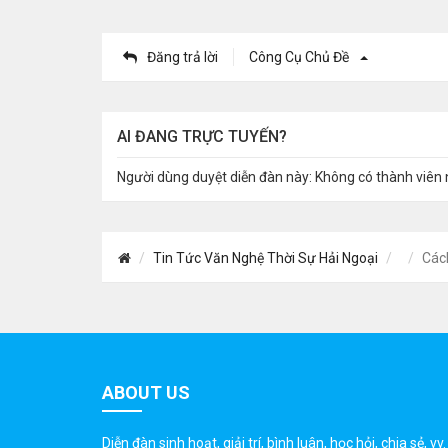
Đăng trả lời
Công Cụ Chủ Đề
AI ĐANG TRỰC TUYẾN?
Người dùng duyệt diễn đàn này: Không có thành viên 
Tin Tức Văn Nghệ Thời Sự Hải Ngoại
Các
ABOUT US
Diễn đàn sinh hoạt, giải trí, bình luân, học hỏi, chia sẻ, vv.