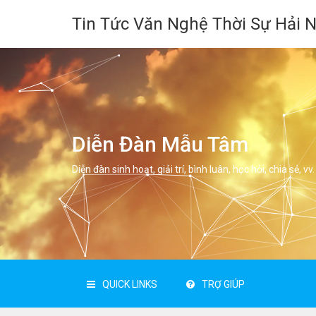
Tin Tức Văn Nghệ Thời Sự Hải 
Diễn Đàn Mẫu Tâm
Diễn đàn sinh hoạt, giải trí, bình luân, học hỏi, chia sẻ, vv.
QUICK LINKS
TRỢ GIÚP