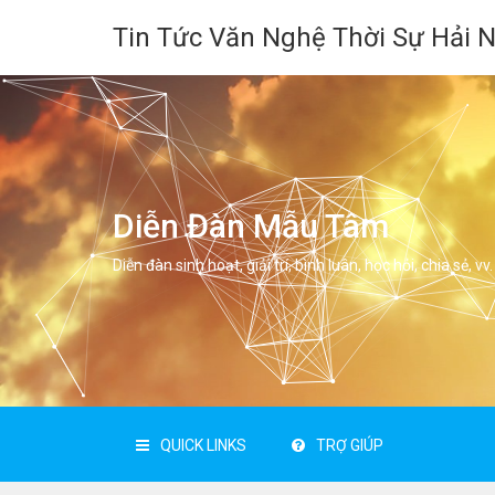
Tin Tức Văn Nghệ Thời Sự Hải 
Diễn Đàn Mẫu Tâm
Diễn đàn sinh hoạt, giải trí, bình luân, học hỏi, chia sẻ, vv.
QUICK LINKS
TRỢ GIÚP