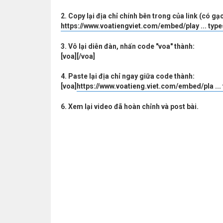
2. Copy lại địa chỉ chính bên trong của link (có gạc
https://www.voatiengviet.com/embed/play ... typ
3. Vô lại diễn đàn, nhấn code "voa" thành:
[voa][/voa]
4. Paste lại địa chỉ ngay giữa code thành:
[voa]
https://www.voatieng.viet.com/embed/pla ...
6. Xem lại video đã hoàn chỉnh và post bài.