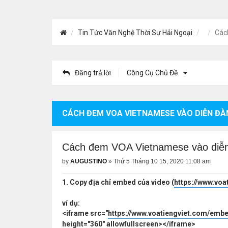
Tin Tức Văn Nghệ Thời Sự Hải Ngoại
Các
Đăng trả lời
Công Cụ Chủ Đề
CÁCH ĐEM VOA VIETNAMESE VÀO DIỄN ĐÀ
Cách đem VOA Vietnamese vào diễ
by
AUGUSTINO
»
Thứ 5 Tháng 10 15, 2020 11:08 am
1. Copy địa chỉ embed của video (
https://www.voa
ví dụ:
<iframe src="
https://www.voatiengviet.com/embed
height="360" allowfullscreen></iframe>