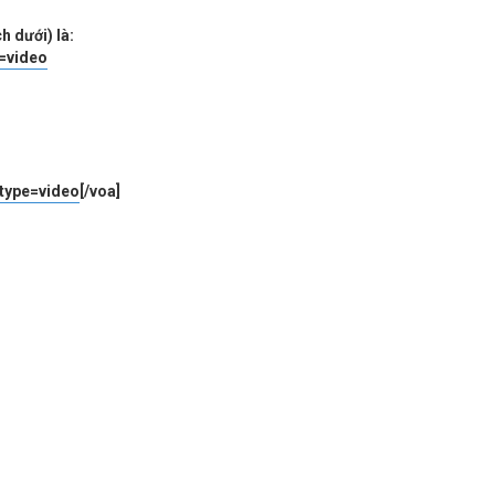
h dưới) là:
e=video
 type=video
[/voa]