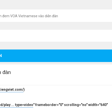
h đem VOA Vietnamese vào diễn đàn
N
n đàn
tiengviet.com/
)
/play ... type=video
" frameborder="0" scrolling="no" width="640"