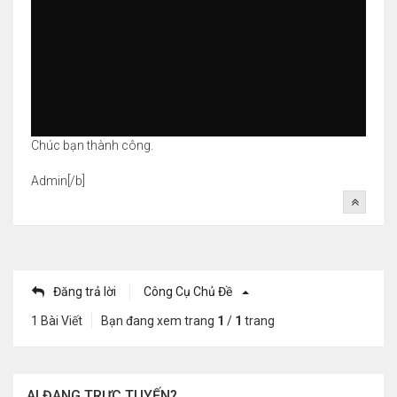
Chúc bạn thành công.
Admin[/b]
Đăng trả lời
Công Cụ Chủ Đề
1 Bài Viết
Bạn đang xem trang
1
/
1
trang
AI ĐANG TRỰC TUYẾN?