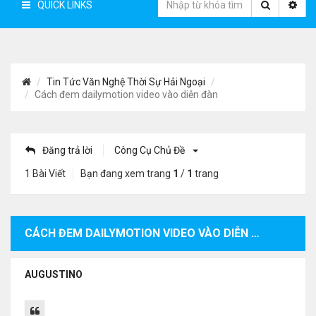
QUICK LINKS
Tin Tức Văn Nghệ Thời Sự Hải Ngoại
Cách đem dailymotion video vào diễn đàn
Đăng trả lời
Công Cụ Chủ Đề
1 Bài Viết
Bạn đang xem trang
1
/
1
trang
CÁCH ĐEM DAILYMOTION VIDEO VÀO DIỄN ĐÀN
AUGUSTINO