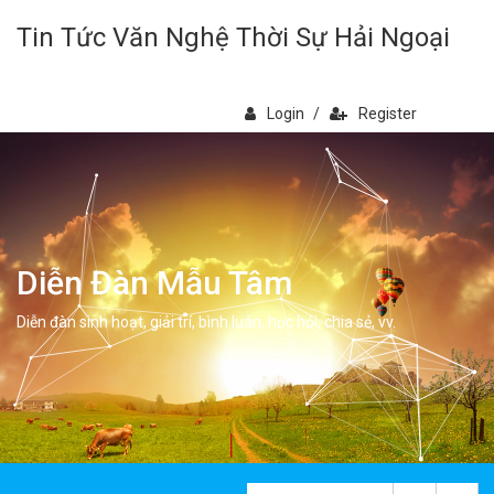
Tin Tức Văn Nghệ Thời Sự Hải Ngoại
Login
/
Register
Diễn Đàn Mẫu Tâm
Diễn đàn sinh hoạt, giải trí, bình luân, học hỏi, chia sẻ, vv.