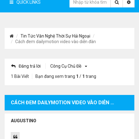
QUICK LINKS
Tin Tức Văn Nghệ Thời Sự Hải Ngoại
Cách đem dailymotion video vào diễn đàn
Đăng trả lời
Công Cụ Chủ Đề
1 Bài Viết
Bạn đang xem trang
1
/
1
trang
CÁCH ĐEM DAILYMOTION VIDEO VÀO DIỄN ĐÀN
AUGUSTINO