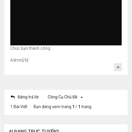
Chúc bạn thành công.
Admin[/b]
Đăng trả lời
Công Cụ Chủ Đề
1 Bài Viết
Bạn đang xem trang
1
/
1
trang
AI ĐANG TRỰC TUYẾN?