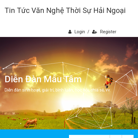
Tin Tức Văn Nghệ Thời Sự Hải Ngoại
Login
/
Register
Diễn Đàn Mẫu Tâm
Diễn đàn sinh hoạt, giải trí, bình luân, học hỏi, chia sẻ, vv.