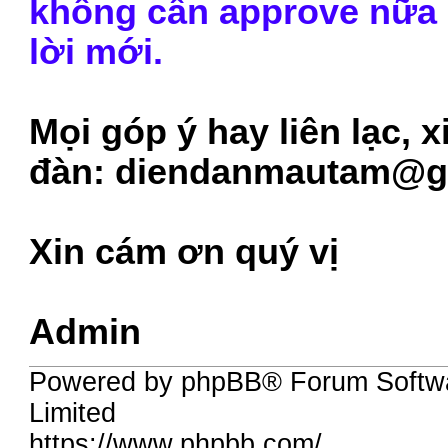
không cần approve nữa n
lời mới.
Mọi góp ý hay liên lạc, x
đàn:
diendanmautam@g
Xin cám ơn quý vị
Admin
Powered by phpBB® Forum Softw
Limited
https://www.phpbb.com/