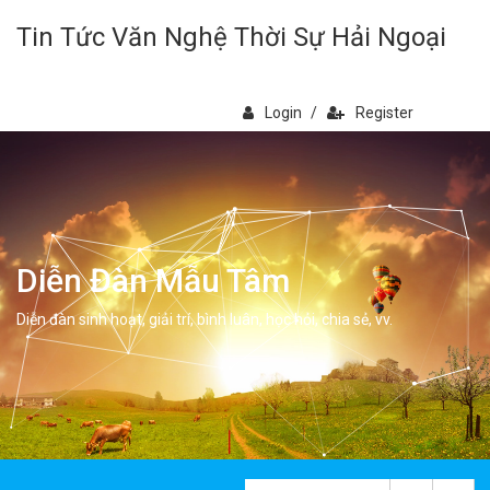
Tin Tức Văn Nghệ Thời Sự Hải Ngoại
Login
/
Register
Diễn Đàn Mẫu Tâm
Diễn đàn sinh hoạt, giải trí, bình luân, học hỏi, chia sẻ, vv.