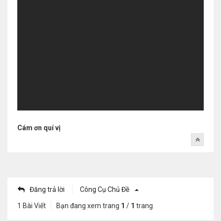
Cám ơn quí vị
Đăng trả lời
Công Cụ Chủ Đề
1 Bài Viết
Bạn đang xem trang
1
/
1
trang