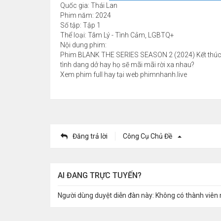
Quốc gia: Thái Lan
Phim năm: 2024
Số tập: Tập 1
Thể loại: Tâm Lý - Tình Cảm, LGBTQ+
Nội dung phim:
Phim BLANK THE SERIES SEASON 2 (2024) Kết thúc ph
tình dang dở hay họ sẽ mãi mãi rời xa nhau?
Xem phim full hay tại web phimnhanh.live
Đăng trả lời
Công Cụ Chủ Đề
AI ĐANG TRỰC TUYẾN?
Người dùng duyệt diễn đàn này: Không có thành viên 