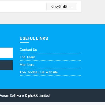
Chuyển đến
USEFUL LINKS
Contact Us
The Team
Members
Xoá Cookie Của Website
Forum Software © phpBB Limited.