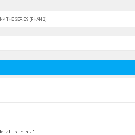
NK THE SERIES (PHẦN 2)
lank-t
... s-phan-2-1