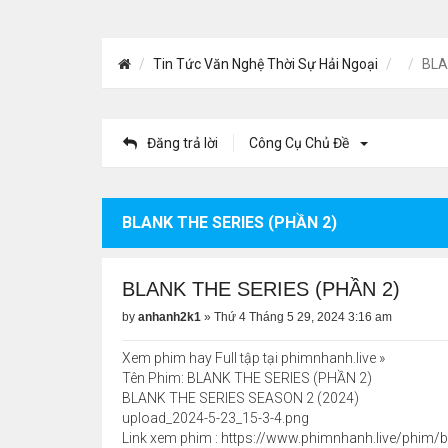
Tin Tức Văn Nghệ Thời Sự Hải Ngoại
BLA
Đăng trả lời
Công Cụ Chủ Đề
BLANK THE SERIES (PHẦN 2)
BLANK THE SERIES (PHẦN 2)
by
anhanh2k1
»
Thứ 4 Tháng 5 29, 2024 3:16 am
Xem phim hay Full tập tại phimnhanh.live »
Tên Phim: BLANK THE SERIES (PHẦN 2)
BLANK THE SERIES SEASON 2 (2024)
upload_2024-5-23_15-3-4.png
Link xem phim :
https://www.phimnhanh.live/phim/b