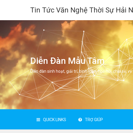
Tin Tức Văn Nghệ Thời Sự Hải 
Diễn Đàn Mẫu Tâm
Diễn đàn sinh hoạt, giải trí, bình luân, học hỏi, chia sẻ, vv.
QUICK LINKS
TRỢ GIÚP