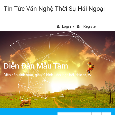
Tin Tức Văn Nghệ Thời Sự Hải Ngoại
Login
/
Register
Diễn Đàn Mẫu Tâm
Diễn đàn sinh hoạt, giải trí, bình luân, học hỏi, chia sẻ, vv.