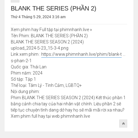
BLANK THE SERIES (PHẦN 2)
Thứ 4 Tháng 5 29, 2024 3:16 am
Xem phim hay Full tập tại phimnhanh.live »
Tên Phim: BLANK THE SERIES (PHẦN 2)
BLANK THE SERIES SEASON 2 (2024)
upload_2024-5-23_15-3-4.png
Link xem phim :
https://www.phimnhanh.live/phim/blank-t
...
s-phan-2-1
Quốc gia: Thái Lan
Phim năm: 2024
Số tập: Tập 1
Thể loại: Tâm Lý - Tình Cảm, LGBTQ+
Nội dung phim:
Phim BLANK THE SERIES SEASON 2 (2024) Kết thúc phần 1
bằng cảnh chia tay của hai nhân vật chính. Liệu phần 2 sẽ
tiếp tục chuyện tình dang dở hay họ sẽ mãi mãi rời xa nhau?
Xem phim full hay tại web phimnhanh.live