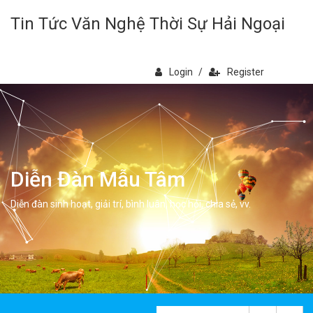
Tin Tức Văn Nghệ Thời Sự Hải Ngoại
Login
/
Register
Diễn Đàn Mẫu Tâm
Diễn đàn sinh hoạt, giải trí, bình luân, học hỏi, chia sẻ, vv.