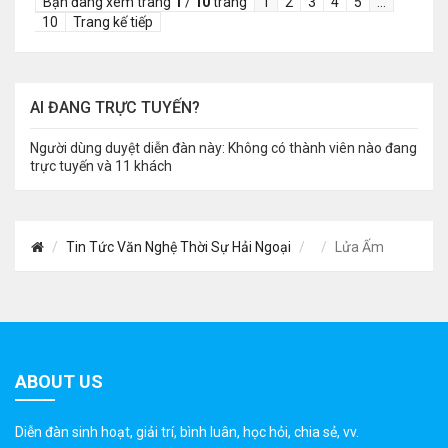
Bạn đang xem trang
1
/
10
trang
1
2
3
4
5
…
10
Trang kế tiếp
AI ĐANG TRỰC TUYẾN?
Người dùng duyệt diễn đàn này: Không có thành viên nào đang
trực tuyến và 11 khách
Tin Tức Văn Nghệ Thời Sự Hải Ngoại
Lửa Ấm
ABOUT US
Diễn đàn sinh hoạt, giải trí, bình luân, học hỏi, chia sẻ, vv.