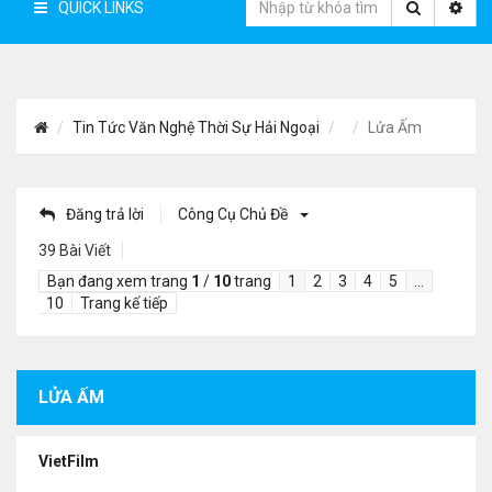
QUICK LINKS
Tin Tức Văn Nghệ Thời Sự Hải Ngoại
Lửa Ấm
Đăng trả lời
Công Cụ Chủ Đề
39 Bài Viết
Bạn đang xem trang
1
/
10
trang
1
2
3
4
5
…
10
Trang kế tiếp
LỬA ẤM
VietFilm