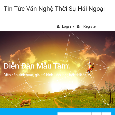
Tin Tức Văn Nghệ Thời Sự Hải Ngoại
Login
/
Register
Diễn Đàn Mẫu Tâm
Diễn đàn sinh hoạt, giải trí, bình luân, học hỏi, chia sẻ, vv.