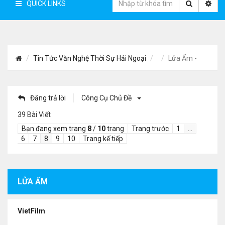
QUICK LINKS
Tin Tức Văn Nghệ Thời Sự Hải Ngoại
Lửa Ấm -
Đăng trả lời
Công Cụ Chủ Đề
39 Bài Viết
Bạn đang xem trang
8
/
10
trang
Trang trước
1
…
6
7
8
9
10
Trang kế tiếp
LỬA ẤM
VietFilm