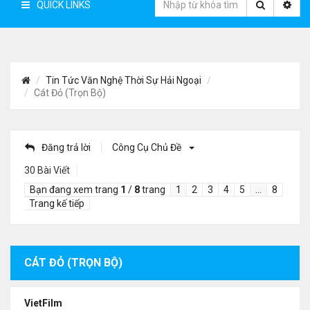
QUICK LINKS
Tin Tức Văn Nghệ Thời Sự Hải Ngoại
Cát Đỏ (Trọn Bộ)
Đăng trả lời
Công Cụ Chủ Đề
30 Bài Viết
Bạn đang xem trang
1
/
8
trang
1
2
3
4
5
…
8
Trang kế tiếp
CÁT ĐỎ (TRỌN BỘ)
VietFilm