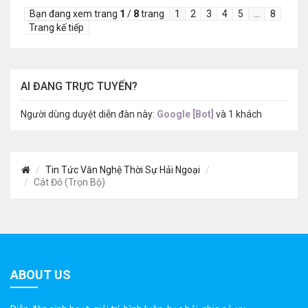
Bạn đang xem trang
1
/
8
trang
1
2
3
4
5
…
8
Trang kế tiếp
AI ĐANG TRỰC TUYẾN?
Người dùng duyệt diễn đàn này:
Google [Bot]
và 1 khách
Tin Tức Văn Nghệ Thời Sự Hải Ngoại
Cát Đỏ (Trọn Bộ)
ABOUT US