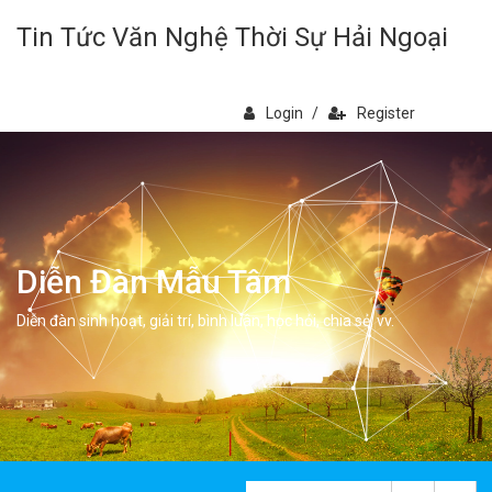
Tin Tức Văn Nghệ Thời Sự Hải Ngoại
Login
/
Register
Diễn Đàn Mẫu Tâm
Diễn đàn sinh hoạt, giải trí, bình luân, học hỏi, chia sẻ, vv.