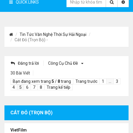
QUICK LINKS
Tin Tức Văn Nghệ Thời Sự Hải Ngoại
Cát Đỏ (Trọn Bộ) -
Đăng trả lời
Công Cụ Chủ Đề
30 Bài Viết
Bạn đang xem trang
5
/
8
trang
Trang trước
1
…
3
4
5
6
7
8
Trang kế tiếp
CÁT ĐỎ (TRỌN BỘ)
VietFilm