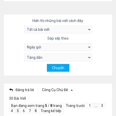
Hiển thị những bài viết cách đây:
Sắp xếp theo
Đăng trả lời
Công Cụ Chủ Đề
30 Bài Viết
Bạn đang xem trang
5
/
8
trang
Trang trước
1
…
3
4
5
6
7
8
Trang kế tiếp