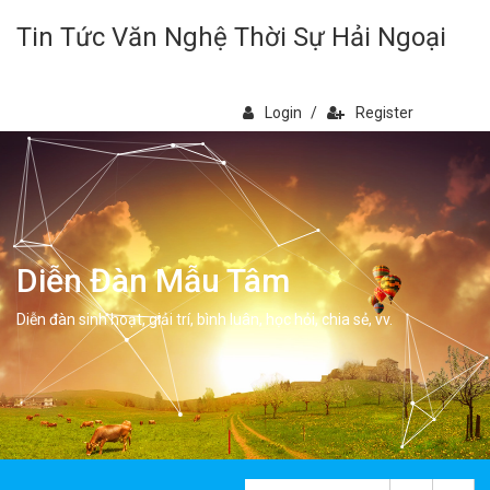
Tin Tức Văn Nghệ Thời Sự Hải Ngoại
Login
/
Register
Diễn Đàn Mẫu Tâm
Diễn đàn sinh hoạt, giải trí, bình luân, học hỏi, chia sẻ, vv.