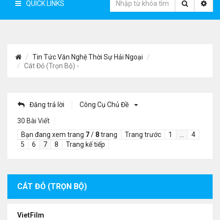
QUICK LINKS
Tin Tức Văn Nghệ Thời Sự Hải Ngoại
Cát Đỏ (Trọn Bộ) -
Đăng trả lời
Công Cụ Chủ Đề
30 Bài Viết
Bạn đang xem trang
7
/
8
trang
Trang trước
1
…
4
5
6
7
8
Trang kế tiếp
CÁT ĐỎ (TRỌN BỘ)
VietFilm