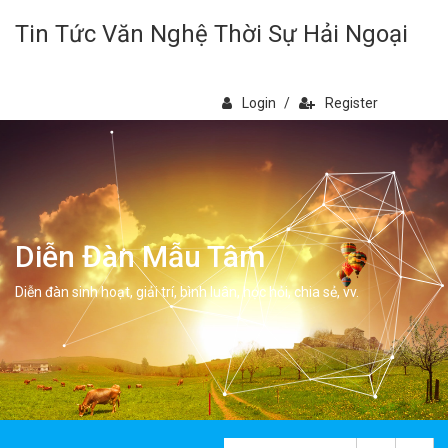
Tin Tức Văn Nghệ Thời Sự Hải Ngoại
Login
/
Register
Diễn Đàn Mẫu Tâm
Diễn đàn sinh hoạt, giải trí, bình luân, học hỏi, chia sẻ, vv.