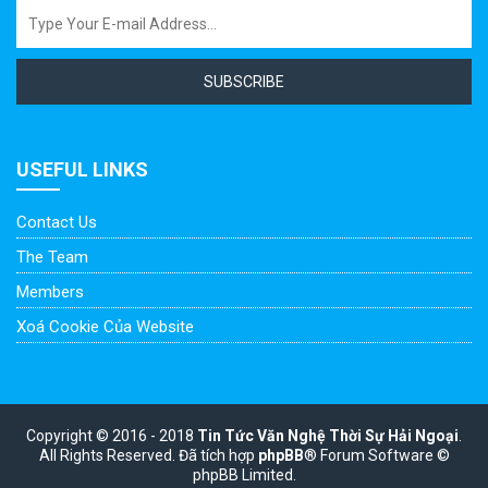
SUBSCRIBE
USEFUL LINKS
Contact Us
The Team
Members
Xoá Cookie Của Website
Copyright © 2016 - 2018
Tin Tức Văn Nghệ Thời Sự Hải Ngoại
.
All Rights Reserved.
Đã tích hợp
phpBB
® Forum Software ©
phpBB Limited.