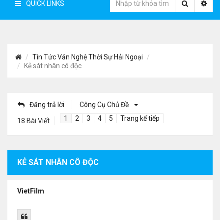
QUICK LINKS
Tin Tức Văn Nghệ Thời Sự Hải Ngoại
Kẻ sát nhân cô độc
Đăng trả lời
Công Cụ Chủ Đề
1
2
3
4
5
Trang kế tiếp
18 Bài Viết
KẺ SÁT NHÂN CÔ ĐỘC
VietFilm