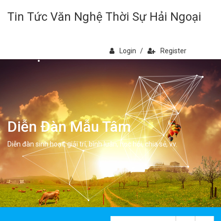
Tin Tức Văn Nghệ Thời Sự Hải Ngoại
Login
/
Register
Diễn Đàn Mẫu Tâm
Diễn đàn sinh hoạt, giải trí, bình luân, học hỏi, chia sẻ, vv.