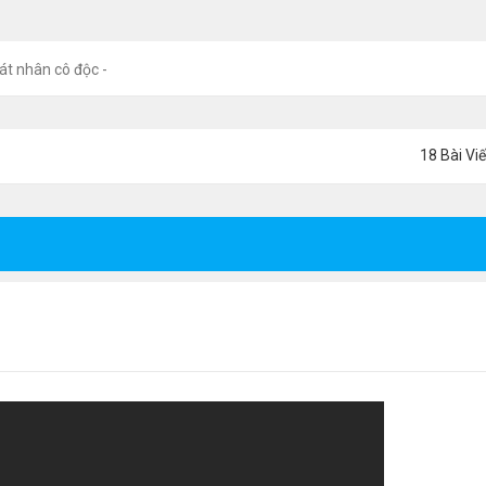
át nhân cô độc -
18 Bài Viế