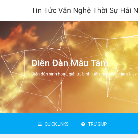
Tin Tức Văn Nghệ Thời Sự Hải 
Diễn Đàn Mẫu Tâm
Diễn đàn sinh hoạt, giải trí, bình luân, học hỏi, chia sẻ, vv.
QUICK LINKS
TRỢ GIÚP