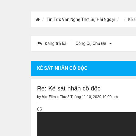
Tin Tức Văn Nghệ Thời Sự Hải Ngoại
Kẻ s
Đăng trả lời
Công Cụ Chủ Đề
KẺ SÁT NHÂN CÔ ĐỘC
Re: Kẻ sát nhân cô độc
by
VietFilm
»
Thứ 3 Tháng 11 10, 2020 10:00 am
05