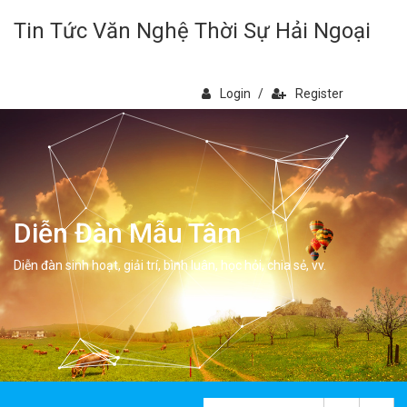
Tin Tức Văn Nghệ Thời Sự Hải Ngoại
Login
/
Register
Diễn Đàn Mẫu Tâm
Diễn đàn sinh hoạt, giải trí, bình luân, học hỏi, chia sẻ, vv.