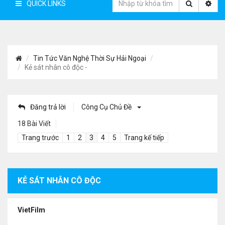
QUICK LINKS
Tin Tức Văn Nghệ Thời Sự Hải Ngoại
Kẻ sát nhân cô độc -
Đăng trả lời
Công Cụ Chủ Đề
18 Bài Viết
Trang trước
1
2
3
4
5
Trang kế tiếp
KẺ SÁT NHÂN CÔ ĐỘC
VietFilm