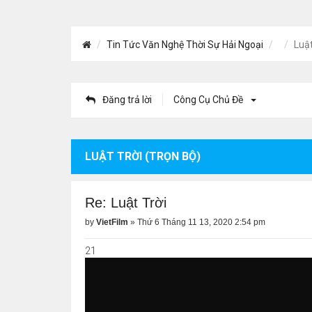
Tin Tức Văn Nghệ Thời Sự Hải Ngoại
Luật
Đăng trả lời
Công Cụ Chủ Đề
LUẬT TRỜI (TRỌN BỘ)
Re: Luật Trời
by
VietFilm
»
Thứ 6 Tháng 11 13, 2020 2:54 pm
21