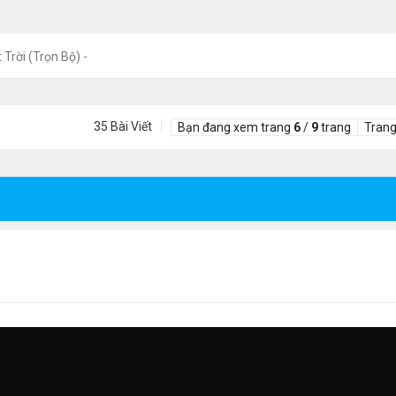
 Trời (Trọn Bộ) -
35 Bài Viết
Bạn đang xem trang
6
/
9
trang
Trang