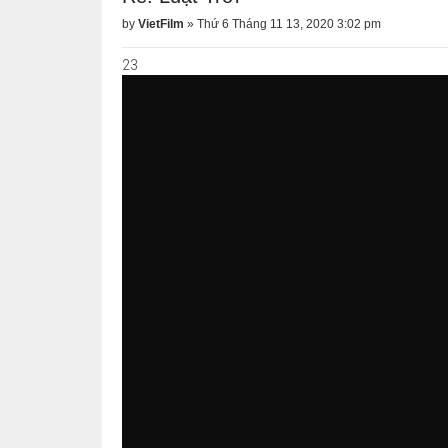
by
VietFilm
»
Thứ 6 Tháng 11 13, 2020 3:02 pm
23