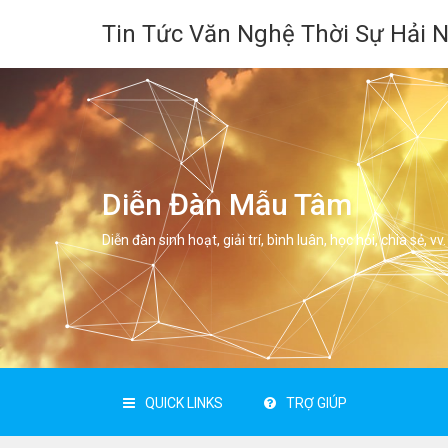
Tin Tức Văn Nghệ Thời Sự Hải 
Diễn Đàn Mẫu Tâm
Diễn đàn sinh hoạt, giải trí, bình luân, học hỏi, chia sẻ, vv.
QUICK LINKS
TRỢ GIÚP