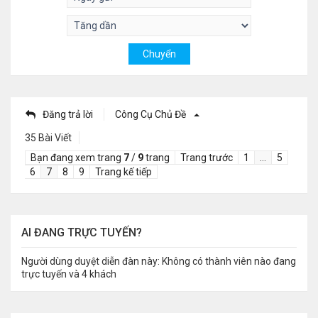
Đăng trả lời
Công Cụ Chủ Đề
35 Bài Viết
Bạn đang xem trang
7
/
9
trang
Trang trước
1
…
5
6
7
8
9
Trang kế tiếp
AI ĐANG TRỰC TUYẾN?
Người dùng duyệt diễn đàn này: Không có thành viên nào đang
trực tuyến và 4 khách