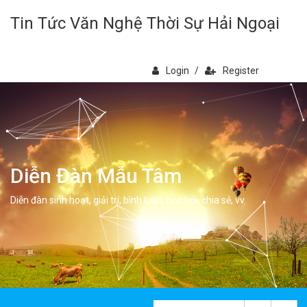
Tin Tức Văn Nghệ Thời Sự Hải Ngoại
Login
/
Register
Diễn Đàn Mẫu Tâm
Diễn đàn sinh hoạt, giải trí, bình luân, học hỏi, chia sẻ, vv.