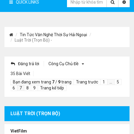
QUICK LINKS
Tin Tức Văn Nghệ Thời Sự Hải Ngoại
Luật Trời (Trọn Bộ) -
Đăng trả lời
Công Cụ Chủ Đề
35 Bài Viết
Bạn đang xem trang
7
/
9
trang
Trang trước
1
…
5
6
7
8
9
Trang kế tiếp
LUẬT TRỜI (TRỌN BỘ)
VietFilm