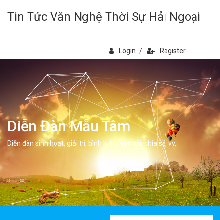
Tin Tức Văn Nghệ Thời Sự Hải Ngoại
Login
/
Register
Diễn Đàn Mẫu Tâm
Diễn đàn sinh hoạt, giải trí, bình luân, học hỏi, chia sẻ, vv.