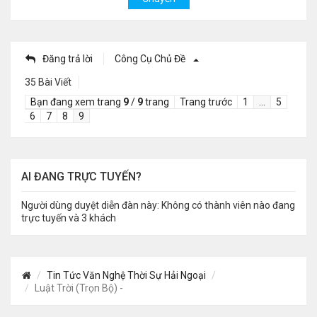
Đăng trả lời
Công Cụ Chủ Đề
35 Bài Viết
Bạn đang xem trang
9
/
9
trang
Trang trước
1
…
5
6
7
8
9
AI ĐANG TRỰC TUYẾN?
Người dùng duyệt diễn đàn này: Không có thành viên nào đang
trực tuyến và 3 khách
Tin Tức Văn Nghệ Thời Sự Hải Ngoại
Luật Trời (Trọn Bộ) -