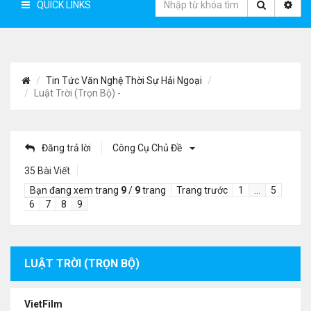
QUICK LINKS
Tin Tức Văn Nghệ Thời Sự Hải Ngoại
Luật Trời (Trọn Bộ) -
Đăng trả lời
Công Cụ Chủ Đề
35 Bài Viết
Bạn đang xem trang
9
/
9
trang
Trang trước
1
…
5
6
7
8
9
LUẬT TRỜI (TRỌN BỘ)
VietFilm