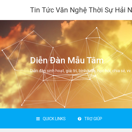
Tin Tức Văn Nghệ Thời Sự Hải 
Diễn Đàn Mẫu Tâm
Diễn đàn sinh hoạt, giải trí, bình luân, học hỏi, chia sẻ, vv.
QUICK LINKS
TRỢ GIÚP