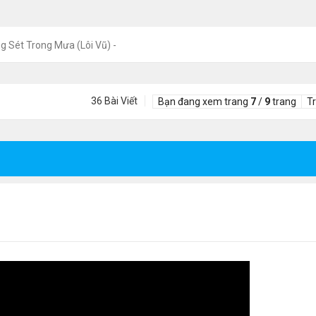
g Sét Trong Mưa (Lôi Vũ) -
36 Bài Viết
Bạn đang xem trang
7
/
9
trang
T