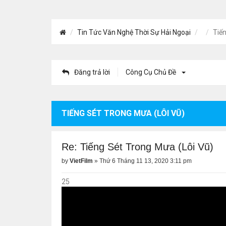
Tin Tức Văn Nghệ Thời Sự Hải Ngoại
Tiến
Đăng trả lời
Công Cụ Chủ Đề
TIẾNG SÉT TRONG MƯA (LÔI VŨ)
Re: Tiếng Sét Trong Mưa (Lôi Vũ)
by
VietFilm
»
Thứ 6 Tháng 11 13, 2020 3:11 pm
25