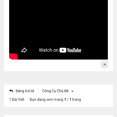
Đăng trả lời
Công Cụ Chủ Đề
1 Bài Viết
Bạn đang xem trang
1
/
1
trang