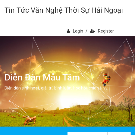
Tin Tức Văn Nghệ Thời Sự Hải Ngoại
Login
/
Register
Diễn Đàn Mẫu Tâm
Diễn đàn sinh hoạt, giải trí, bình luân, học hỏi, chia sẻ, vv.