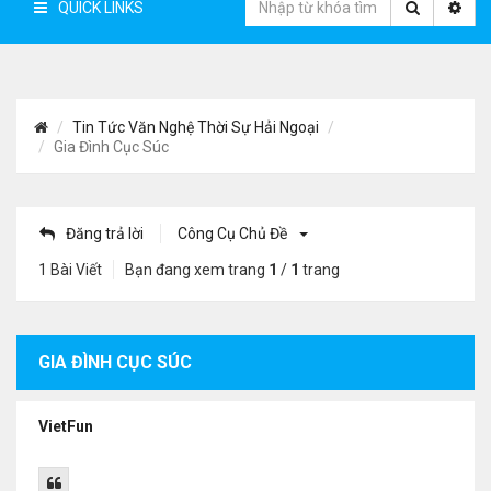
QUICK LINKS
Tin Tức Văn Nghệ Thời Sự Hải Ngoại
Gia Đình Cục Súc
Đăng trả lời
Công Cụ Chủ Đề
1 Bài Viết
Bạn đang xem trang
1
/
1
trang
GIA ĐÌNH CỤC SÚC
VietFun