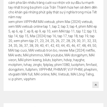
cảm pha lẫn nhiều tràng cười vui nhộn với sự đầu tư mạnh
tay nhất trong ba phim của Trấn Thành hứa hẹn sẽ đem đến
cho khán giả những phút giây thật sự ý nghĩa trong mùa Tết
năm nay.
xem phim VIPPHIM MAI vietsub, phim Mai (2024) vietsub,
xem MAI vietsub online tap 1, tap 2, tap 3, tap 4, phim MAI ep
5, ep 6, ep 7, ep 8, ep 9, ep 10, xem MAI tập 11, tập 12, tập 13,
tập 14, tập 15, Mai (2024) tap 16, tap 17, tap 18, tap 19, tap
20, xem phim tập 21, 23, 24, 25, 26, 27, 28, 29, 30, 31, 32, 33,
34, 35, 36, 37, 38, 39, 40, 41, 42, 43, 44, 45, 46, 47, 48, 49, 50,
MAI tap cuoi, MAI vietsub tron bo, review Mai (2024) netflix,
MAI wetv, MAI phimmoi, MAI youtube, MAI dongphym, MAI
vieon, MAI phim keeng, bilutv, biphim, hdvip, hayghe,
motphim, tvhay, zingtv, fptplay, phim1080, luotphim, fimfast,
dongphim, fullphim, VIPPHIM, PHIMVIP, V.I.P PHIM, phephim,
vtvgiaitri MAI full, MAI online, MAI, Vietsub, MAI Lồng Tiếng,
v.i.p phim, vipphim