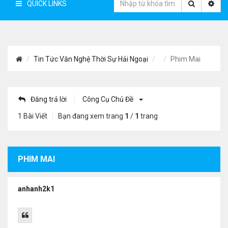
QUICK LINKS
Tin Tức Văn Nghệ Thời Sự Hải Ngoại
Phim Mai
Đăng trả lời
Công Cụ Chủ Đề
1 Bài Viết
Bạn đang xem trang
1
/
1
trang
PHIM MAI
anhanh2k1