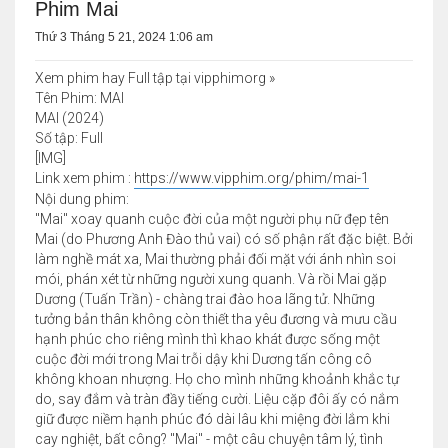
Phim Mai
Thứ 3 Tháng 5 21, 2024 1:06 am
Xem phim hay Full tập tại vipphimorg »
Tên Phim: MAI
MAI (2024)
Số tập: Full
[​IMG]
Link xem phim :
https://www.vipphim.org/phim/mai-1
Nội dung phim:
"Mai" xoay quanh cuộc đời của một người phụ nữ đẹp tên
Mai (do Phương Anh Đào thủ vai) có số phận rất đặc biệt. Bởi
làm nghề mát xa, Mai thường phải đối mặt với ánh nhìn soi
mói, phán xét từ những người xung quanh. Và rồi Mai gặp
Dương (Tuấn Trần) - chàng trai đào hoa lãng tử. Những
tưởng bản thân không còn thiết tha yêu đương và mưu cầu
hạnh phúc cho riêng mình thì khao khát được sống một
cuộc đời mới trong Mai trỗi dậy khi Dương tấn công cô
không khoan nhượng. Họ cho mình những khoảnh khắc tự
do, say đắm và tràn đầy tiếng cười. Liệu cặp đôi ấy có nắm
giữ được niềm hạnh phúc đó dài lâu khi miệng đời lắm khi
cay nghiệt, bất công? "Mai" - một câu chuyện tâm lý, tình