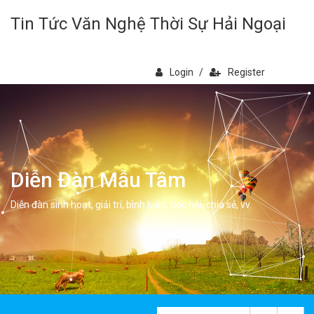
Tin Tức Văn Nghệ Thời Sự Hải Ngoại
Login
/
Register
Diễn Đàn Mẫu Tâm
Diễn đàn sinh hoạt, giải trí, bình luân, học hỏi, chia sẻ, vv.