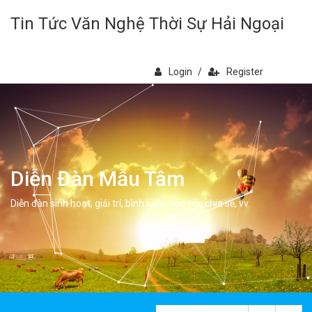
Tin Tức Văn Nghệ Thời Sự Hải Ngoại
Login
/
Register
Diễn Đàn Mẫu Tâm
Diễn đàn sinh hoạt, giải trí, bình luân, học hỏi, chia sẻ, vv.