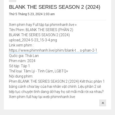
BLANK THE SERIES SEASON 2 (2024)
Thứ 5 Tháng 5 23, 2024 1:03 am
Xem phim hay Full tập tại phimnhanh.live »
Tên Phim: BLANK THE SERIES (PHẦN 2)
BLANK THE SERIES SEASON 2 (2024)
upload_2024-5-23_15-3-4.png
Link xem phim :
https://www.phimnhanh.live/phim/blank-t ... s-phan-2-1
Quốc gia: Thái Lan
Phim năm: 2024
Số tập: Tập 1
Thể loại: Tâm Lý - Tình Cảm, LGBTQ+
Nội dung phim:
Phim BLANK THE SERIES SEASON 2 (2024) Kết thúc phần 1
bằng cảnh chia tay của hai nhân vật chính. Liệu phần 2 sẽ
tiếp tục chuyện tình dang dở hay họ sẽ mãi mãi rời xa nhau?
Xem phim full hay tại web phimnhanh.live