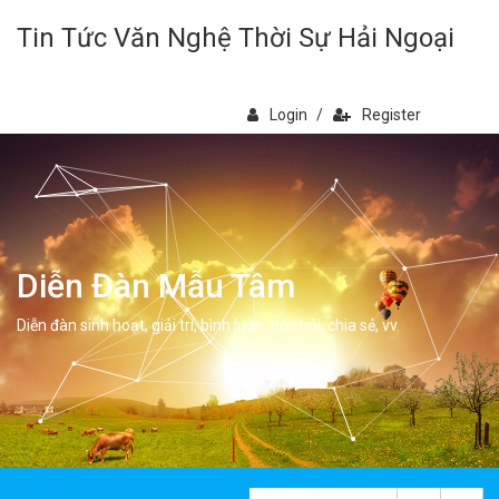
Tin Tức Văn Nghệ Thời Sự Hải Ngoại
Login
/
Register
Diễn Đàn Mẫu Tâm
Diễn đàn sinh hoạt, giải trí, bình luân, học hỏi, chia sẻ, vv.