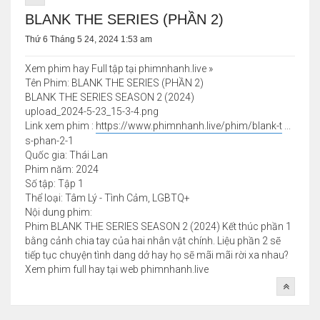
BLANK THE SERIES (PHẦN 2)
Thứ 6 Tháng 5 24, 2024 1:53 am
Xem phim hay Full tập tại phimnhanh.live »
Tên Phim: BLANK THE SERIES (PHẦN 2)
BLANK THE SERIES SEASON 2 (2024)
upload_2024-5-23_15-3-4.png
Link xem phim :
https://www.phimnhanh.live/phim/blank-t
...
s-phan-2-1
Quốc gia: Thái Lan
Phim năm: 2024
Số tập: Tập 1
Thể loại: Tâm Lý - Tình Cảm, LGBTQ+
Nội dung phim:
Phim BLANK THE SERIES SEASON 2 (2024) Kết thúc phần 1
bằng cảnh chia tay của hai nhân vật chính. Liệu phần 2 sẽ
tiếp tục chuyện tình dang dở hay họ sẽ mãi mãi rời xa nhau?
Xem phim full hay tại web phimnhanh.live