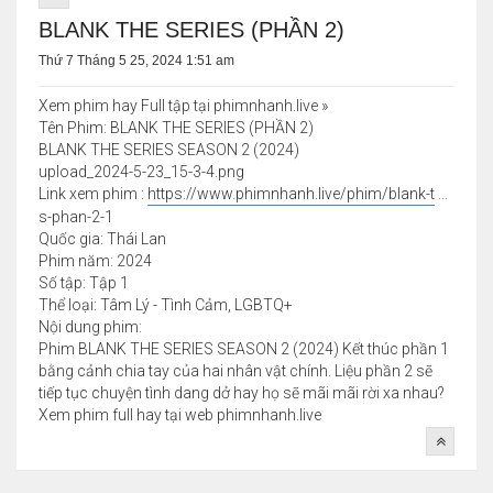
BLANK THE SERIES (PHẦN 2)
Thứ 7 Tháng 5 25, 2024 1:51 am
Xem phim hay Full tập tại phimnhanh.live »
Tên Phim: BLANK THE SERIES (PHẦN 2)
BLANK THE SERIES SEASON 2 (2024)
upload_2024-5-23_15-3-4.png
Link xem phim :
https://www.phimnhanh.live/phim/blank-t
...
s-phan-2-1
Quốc gia: Thái Lan
Phim năm: 2024
Số tập: Tập 1
Thể loại: Tâm Lý - Tình Cảm, LGBTQ+
Nội dung phim:
Phim BLANK THE SERIES SEASON 2 (2024) Kết thúc phần 1
bằng cảnh chia tay của hai nhân vật chính. Liệu phần 2 sẽ
tiếp tục chuyện tình dang dở hay họ sẽ mãi mãi rời xa nhau?
Xem phim full hay tại web phimnhanh.live