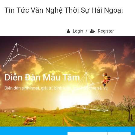
Tin Tức Văn Nghệ Thời Sự Hải Ngoại
Login
/
Register
Diễn Đàn Mẫu Tâm
Diễn đàn sinh hoạt, giải trí, bình luân, học hỏi, chia sẻ, vv.