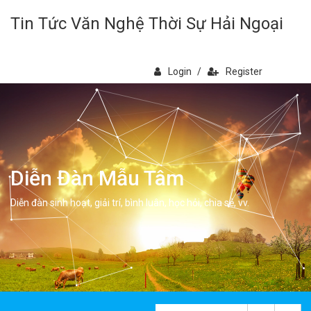
Tin Tức Văn Nghệ Thời Sự Hải Ngoại
Login
/
Register
Diễn Đàn Mẫu Tâm
Diễn đàn sinh hoạt, giải trí, bình luân, học hỏi, chia sẻ, vv.