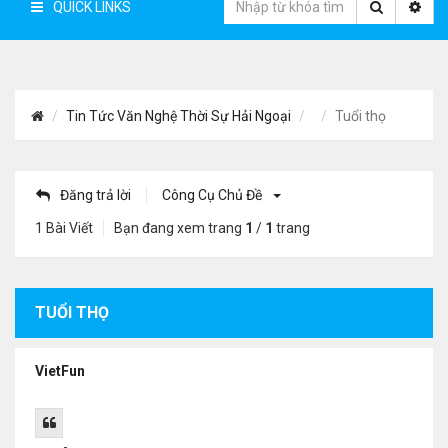
QUICK LINKS
Tin Tức Văn Nghệ Thời Sự Hải Ngoại
Tuổi thọ
Đăng trả lời
Công Cụ Chủ Đề
1 Bài Viết
Bạn đang xem trang
1
/
1
trang
TUỔI THỌ
VietFun