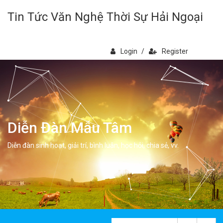
Tin Tức Văn Nghệ Thời Sự Hải Ngoại
Login
/
Register
Diễn Đàn Mẫu Tâm
Diễn đàn sinh hoạt, giải trí, bình luân, học hỏi, chia sẻ, vv.