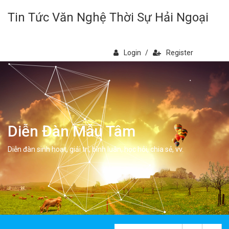
Tin Tức Văn Nghệ Thời Sự Hải Ngoại
Login
/
Register
Diễn Đàn Mẫu Tâm
Diễn đàn sinh hoạt, giải trí, bình luân, học hỏi, chia sẻ, vv.