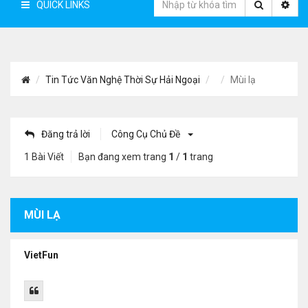
QUICK LINKS
Tin Tức Văn Nghệ Thời Sự Hải Ngoại
Mùi lạ
Đăng trả lời
Công Cụ Chủ Đề
1 Bài Viết
Bạn đang xem trang
1
/
1
trang
MÙI LẠ
VietFun