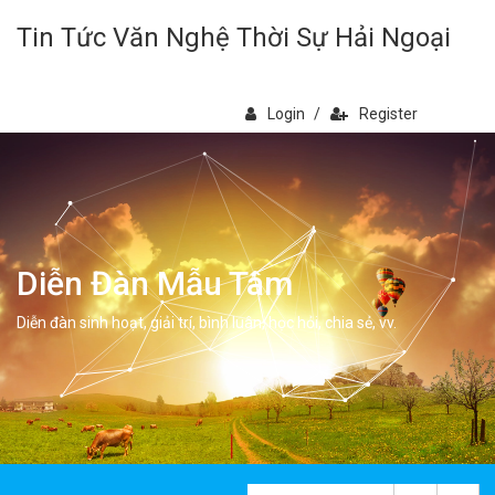
Tin Tức Văn Nghệ Thời Sự Hải Ngoại
Login
/
Register
Diễn Đàn Mẫu Tâm
Diễn đàn sinh hoạt, giải trí, bình luân, học hỏi, chia sẻ, vv.