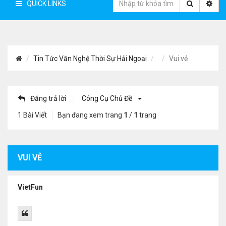
QUICK LINKS
Tin Tức Văn Nghệ Thời Sự Hải Ngoại
Vui vẻ
Đăng trả lời
Công Cụ Chủ Đề
1 Bài Viết
Bạn đang xem trang
1
/
1
trang
VUI VẺ
VietFun