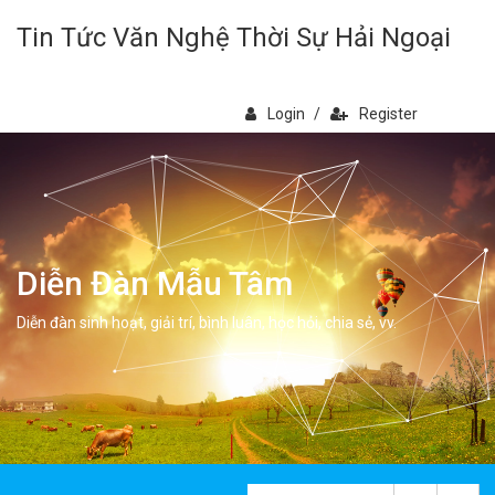
Tin Tức Văn Nghệ Thời Sự Hải Ngoại
Login
/
Register
Diễn Đàn Mẫu Tâm
Diễn đàn sinh hoạt, giải trí, bình luân, học hỏi, chia sẻ, vv.