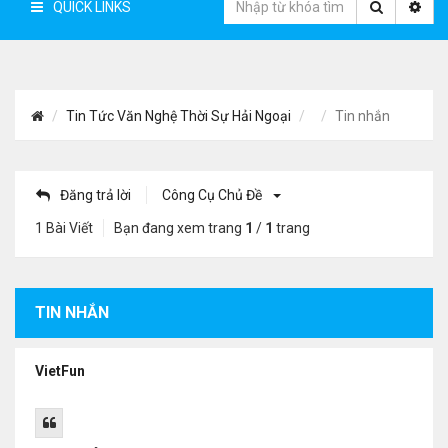
QUICK LINKS
Tin Tức Văn Nghệ Thời Sự Hải Ngoại
Tin nhắn
Đăng trả lời
Công Cụ Chủ Đề
1 Bài Viết
Bạn đang xem trang
1
/
1
trang
TIN NHẮN
VietFun