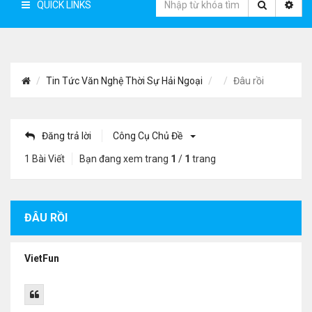
QUICK LINKS
Tin Tức Văn Nghệ Thời Sự Hải Ngoại
Đâu rồi
Đăng trả lời
Công Cụ Chủ Đề
1 Bài Viết
Bạn đang xem trang
1
/
1
trang
ĐÂU RỒI
VietFun