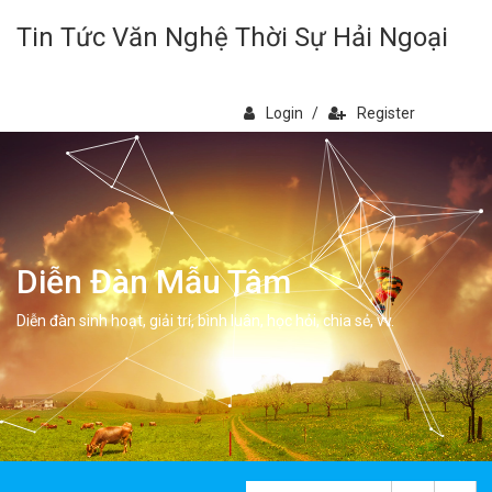
Tin Tức Văn Nghệ Thời Sự Hải Ngoại
Login
/
Register
Diễn Đàn Mẫu Tâm
Diễn đàn sinh hoạt, giải trí, bình luân, học hỏi, chia sẻ, vv.