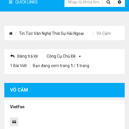
QUICK LINKS
Tin Tức Văn Nghệ Thời Sự Hải Ngoại
Vô Cảm
Đăng trả lời
Công Cụ Chủ Đề
1 Bài Viết
Bạn đang xem trang
1
/
1
trang
VÔ CẢM
VietFun