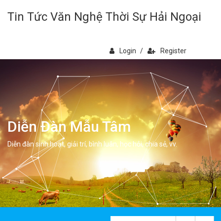
Tin Tức Văn Nghệ Thời Sự Hải Ngoại
Login
/
Register
Diễn Đàn Mẫu Tâm
Diễn đàn sinh hoạt, giải trí, bình luân, học hỏi, chia sẻ, vv.