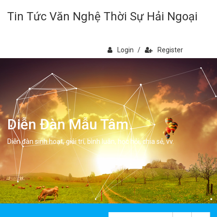
Tin Tức Văn Nghệ Thời Sự Hải Ngoại
Login
/
Register
Diễn Đàn Mẫu Tâm
Diễn đàn sinh hoạt, giải trí, bình luân, học hỏi, chia sẻ, vv.