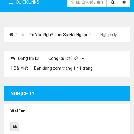
QUICK LINKS
Tin Tức Văn Nghệ Thời Sự Hải Ngoại
Nghịch lý
Đăng trả lời
Công Cụ Chủ Đề
1 Bài Viết
Bạn đang xem trang
1
/
1
trang
NGHỊCH LÝ
VietFun