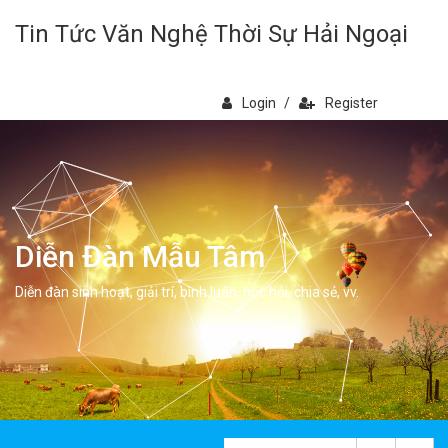
Tin Tức Văn Nghệ Thời Sự Hải Ngoại
Login
/
Register
Diễn Đàn Mẫu Tâm
Diễn đàn sinh hoạt, giải trí, bình luân, học hỏi, chia sẻ, vv.