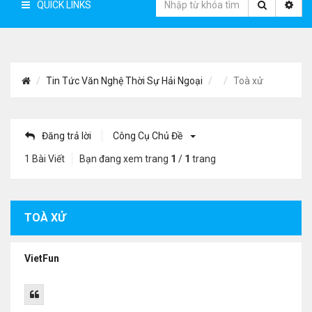
QUICK LINKS
Tin Tức Văn Nghệ Thời Sự Hải Ngoại
Toà xử
Đăng trả lời
Công Cụ Chủ Đề
1 Bài Viết
Bạn đang xem trang
1
/
1
trang
TOÀ XỬ
VietFun