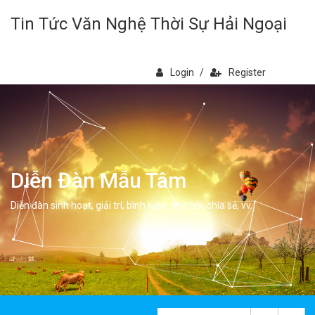
Tin Tức Văn Nghệ Thời Sự Hải Ngoại
Login
/
Register
Diễn Đàn Mẫu Tâm
Diễn đàn sinh hoạt, giải trí, bình luân, học hỏi, chia sẻ, vv.