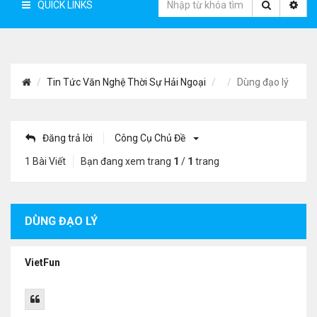
QUICK LINKS
Tin Tức Văn Nghệ Thời Sự Hải Ngoại
Dùng đạo lý
Đăng trả lời
Công Cụ Chủ Đề
1 Bài Viết
Bạn đang xem trang
1
/
1
trang
DÙNG ĐẠO LÝ
VietFun