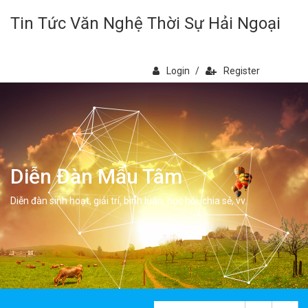
Tin Tức Văn Nghệ Thời Sự Hải Ngoại
Login
/
Register
Diễn Đàn Mẫu Tâm
Diễn đàn sinh hoạt, giải trí, bình luân, học hỏi, chia sẻ, vv.