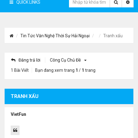
QUICK LINKS
Tin Tức Văn Nghệ Thời Sự Hải Ngoại
Tranh xấu
Đăng trả lời
Công Cụ Chủ Đề
1 Bài Viết
Bạn đang xem trang
1
/
1
trang
TRANH XẤU
VietFun