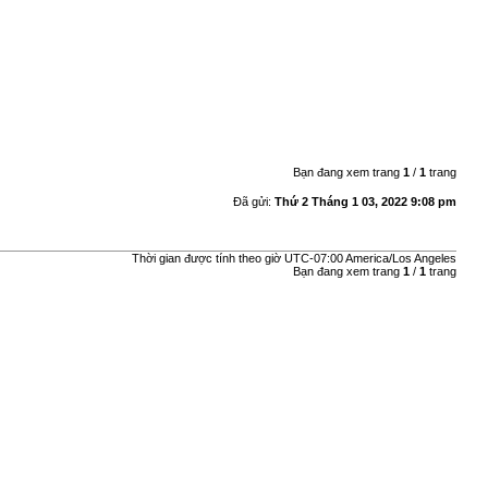
Bạn đang xem trang
1
/
1
trang
Đã gửi:
Thứ 2 Tháng 1 03, 2022 9:08 pm
Thời gian được tính theo giờ UTC-07:00 America/Los Angeles
Bạn đang xem trang
1
/
1
trang