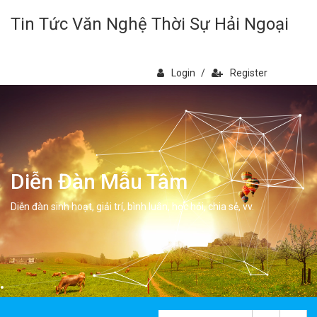
Tin Tức Văn Nghệ Thời Sự Hải Ngoại
Login
/
Register
Diễn Đàn Mẫu Tâm
Diễn đàn sinh hoạt, giải trí, bình luân, học hỏi, chia sẻ, vv.