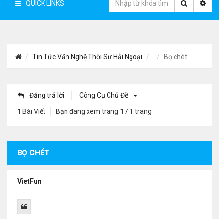
QUICK LINKS
Tin Tức Văn Nghệ Thời Sự Hải Ngoại
Bọ chét
Đăng trả lời
Công Cụ Chủ Đề
1 Bài Viết
Bạn đang xem trang
1
/
1
trang
BỌ CHÉT
VietFun