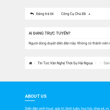
Đăng trả lời
Công Cụ Chủ Đề
AI ĐANG TRỰC TUYẾN?
Người dùng duyệt diễn đàn này: Không có thành viên 
Tin Tức Văn Nghệ Thời Sự Hải Ngoại
Sán
ABOUT US
Diễn đàn sinh hoạt, giải trí, bình luân, học hỏi, chia sẻ, vv.