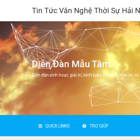
Tin Tức Văn Nghệ Thời Sự Hải 
Diễn Đàn Mẫu Tâm
Diễn đàn sinh hoạt, giải trí, bình luân, học hỏi, chia sẻ, vv.
QUICK LINKS
TRỢ GIÚP