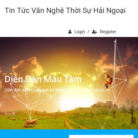
Tin Tức Văn Nghệ Thời Sự Hải Ngoại
Login
/
Register
Diễn Đàn Mẫu Tâm
Diễn đàn sinh hoạt, giải trí, bình luân, học hỏi, chia sẻ, vv.