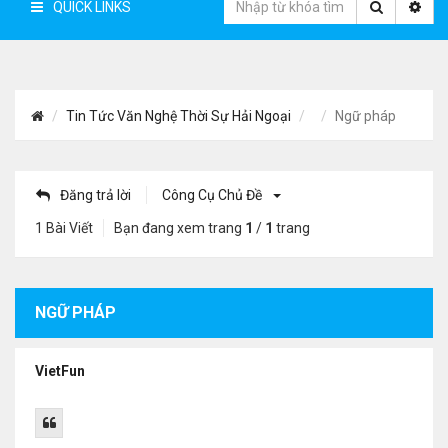
QUICK LINKS
Tin Tức Văn Nghệ Thời Sự Hải Ngoại
Ngữ pháp
Đăng trả lời
Công Cụ Chủ Đề
1 Bài Viết
Bạn đang xem trang
1
/
1
trang
NGỮ PHÁP
VietFun