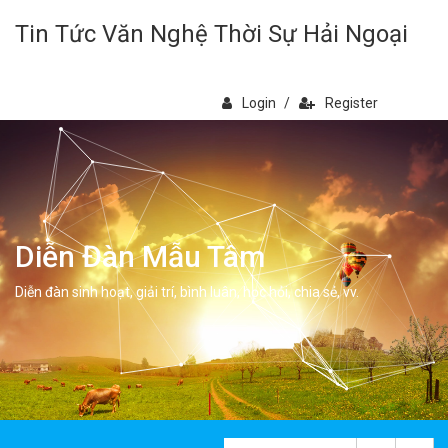
Tin Tức Văn Nghệ Thời Sự Hải Ngoại
Login
/
Register
Diễn Đàn Mẫu Tâm
Diễn đàn sinh hoạt, giải trí, bình luân, học hỏi, chia sẻ, vv.