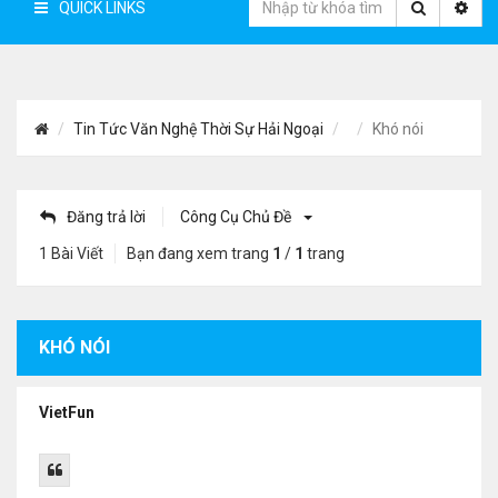
QUICK LINKS
Tin Tức Văn Nghệ Thời Sự Hải Ngoại
Khó nói
Đăng trả lời
Công Cụ Chủ Đề
1 Bài Viết
Bạn đang xem trang
1
/
1
trang
KHÓ NÓI
VietFun