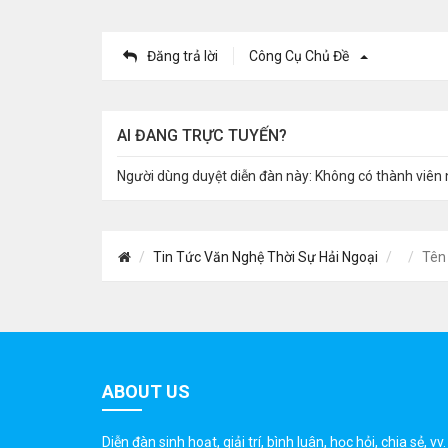
Đăng trả lời
Công Cụ Chủ Đề
AI ĐANG TRỰC TUYẾN?
Người dùng duyệt diễn đàn này: Không có thành viên 
Tin Tức Văn Nghệ Thời Sự Hải Ngoại
Tên 
ABOUT US
Diễn đàn sinh hoạt, giải trí, bình luân, học hỏi, chia sẻ, vv.