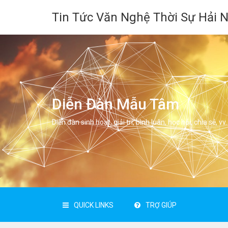
Tin Tức Văn Nghệ Thời Sự Hải 
Diễn Đàn Mẫu Tâm
Diễn đàn sinh hoạt, giải trí, bình luân, học hỏi, chia sẻ, vv.
QUICK LINKS
TRỢ GIÚP